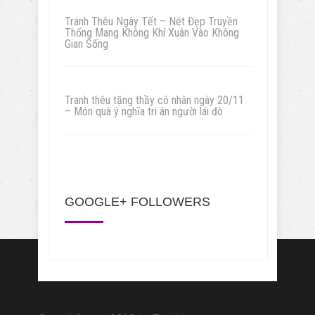
Tranh Thêu Ngày Tết – Nét Đẹp Truyền
Thống Mang Không Khí Xuân Vào Không
Gian Sống
Tranh thêu tặng thầy cô nhân ngày 20/11
– Món quà ý nghĩa tri ân người lái đò
GOOGLE+ FOLLOWERS