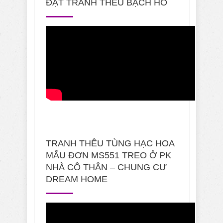
ĐẶT TRANH THÊU BẠCH HỔ
TRANH THÊU TÙNG HẠC HOA
MẪU ĐƠN MS551 TREO Ở PK
NHÀ CÔ THÂN – CHUNG CƯ
DREAM HOME