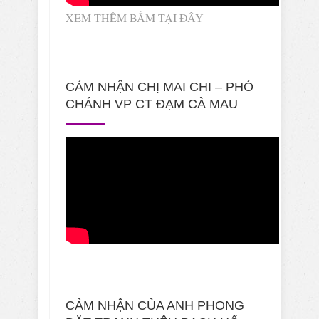
XEM THÊM BẤM TẠI ĐÂY
CẢM NHẬN CHỊ MAI CHI – PHÓ
CHÁNH VP CT ĐẠM CÀ MAU
CẢM NHẬN CỦA ANH PHONG