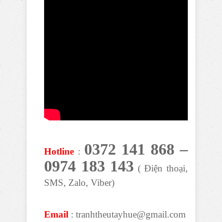
0372 141 868 –
Hotline
:
0974 183 143
( Điện thoại,
SMS, Zalo, Viber)
Email
: tranhtheutayhue@gmail.com