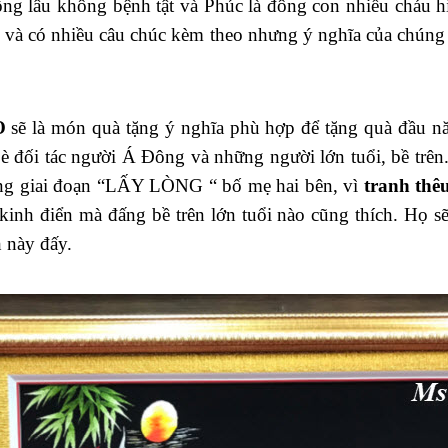
 sống lâu không bệnh tật và Phúc là đông con nhiều cháu
n và có nhiều câu chúc kèm theo nhưng ý nghĩa của chún
Ọ
sẽ là món quà tặng ý nghĩa phù hợp để tặng quà đầu n
bè đối tác người Á Đông và những người lớn tuổi, bề trê
rong giai đoạn “LẤY LÒNG “ bố mẹ hai bên, vì
tranh t
kinh điển mà đấng bề trên lớn tuổi nào cũng thích. Họ s
 này đấy.