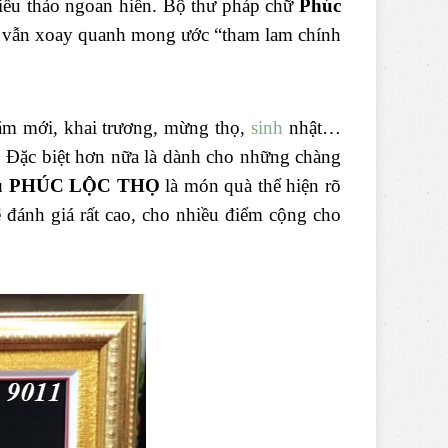
 hiếu thảo ngoan hiền. Bộ thư pháp chữ
Phúc
g vẫn xoay quanh mong ước “tham lam chính
ăm mới, khai trương, mừng thọ,
sinh
nhật…
n. Đặc biệt hơn nữa là dành cho những chàng
hêu PHÚC LỘC THỌ
là món quà thể hiện rõ
ẽ đánh giá rất cao, cho nhiều điểm cộng cho