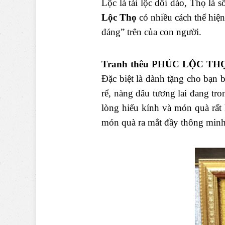
Lộc là tài lộc dồi dào, Thọ là
Lộc Thọ
có nhiều cách thể hiệ
đáng” trên của con người.
Tranh thêu PHÚC LỘC TH
Đặc biệt là dành tặng cho bạn 
rể, nàng dâu tương lai đang t
lòng hiếu kính và món quà rất 
món quà ra mắt đầy thông minh