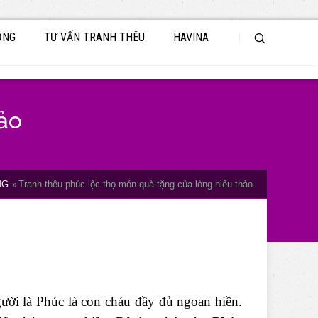
ỘNG
TƯ VẤN TRANH THÊU
HAVINA
ảo
NG
Tranh thêu phúc lộc thọ món quà tặng của lòng hiếu thảo
ười là Phúc là con cháu đầy đủ ngoan hiền.