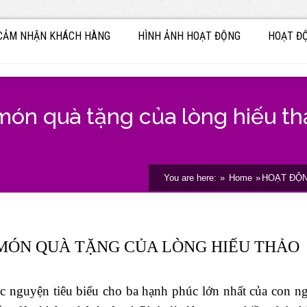
CẢM NHẬN KHÁCH HÀNG
HÌNH ẢNH HOẠT ĐỘNG
HOẠT Đ
món quà tặng của lòng hiếu th
You are here:
Home
HOẠT ĐỘ
 thọ MÓN QUÀ TẶNG CỦA LÒNG HIẾU THẢO
c nguyện tiêu biểu cho ba hạnh phúc lớn nhất của con ng